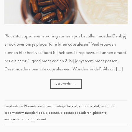
Placenta capsuleren ervaring van een pas bevallen moeder Denk jij
er ook over om je placenta te laten capsuleren? Veel vrouwen
kunnen hier heel veel baat bij hebben. Ik zeg bewust kunnen omdat
het als eerst: 1. goed moet voelen 2. bij je systeem moet passen.
Deze moeder noemt de capsules een ‘Wondermiddel’. Als dit […]
Lees verder
→
Geplaatst in
Placenta verhalen
|
Getagd
herstel
,
kraamherstel
,
kraamtijd
,
kraamvrouw
,
moederkoek
,
placenta
,
placenta capsuleren
,
placenta
encapsulation
,
supplement