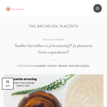
Skip
to
content
TAG ARCHIEVEN:
PLACENTA
Placenta verhalen
Sneller herstellen in je kraamtijd? Je placenta
laten capsuleren?
POSTED ON
15 MAART 2018
BY
WENDY VAN DER ZIJDEN
15
mrt