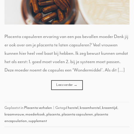
Placenta capsuleren ervaring van een pas bevallen moeder Denk jij
er ook over om je placenta te laten capsuleren? Veel vrouwen
kunnen hier heel veel baat bij hebben. Ik zeg bewust kunnen omdat
het als eerst: 1. goed moet voelen 2. bij je systeem moet passen.
Deze moeder noemt de capsules een ‘Wondermiddel’. Als dit […]
Lees verder
→
Geplaatst in
Placenta verhalen
|
Getagd
herstel
,
kraamherstel
,
kraamtijd
,
kraamvrouw
,
moederkoek
,
placenta
,
placenta capsuleren
,
placenta
encapsulation
,
supplement